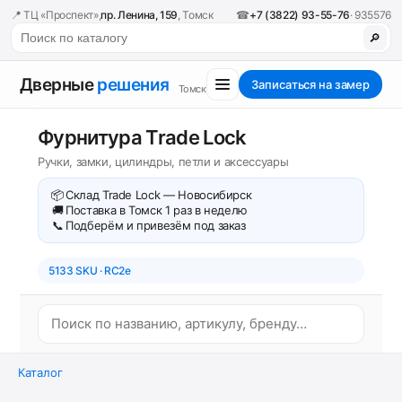
📍 ТЦ «Проспект»,
пр. Ленина, 159
, Томск
☎
+7 (3822) 93-55-76
· 935576
🔎
Дверные
решения
Записаться на замер
Томск
Фурнитура Trade Lock
Ручки, замки, цилиндры, петли и аксессуары
📦
Склад Trade Lock — Новосибирск
🚚
Поставка в Томск 1 раз в неделю
📞
Подберём и привезём под заказ
5133 SKU · RC2e
Каталог