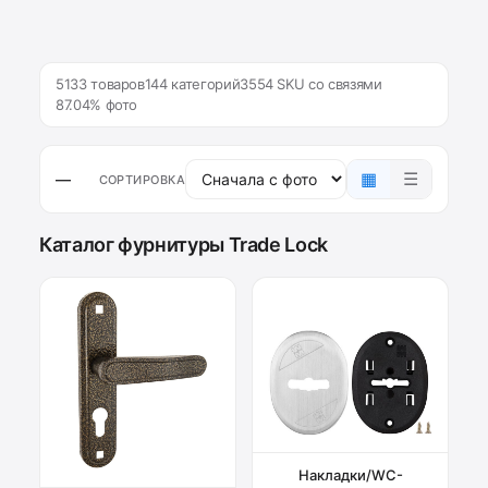
5133 товаров
144 категорий
3554 SKU со связями
87.04% фото
▦
☰
—
СОРТИРОВКА
Каталог фурнитуры Trade Lock
Накладки/WC-