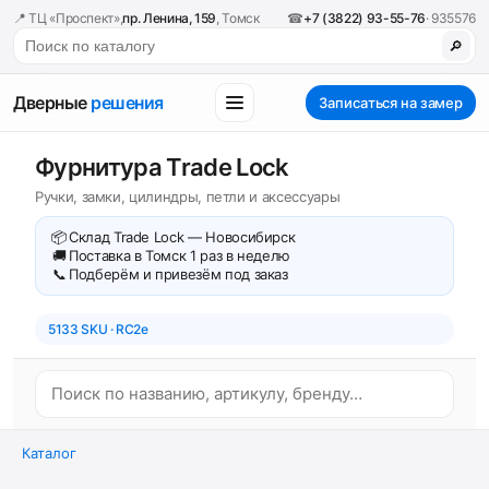
📍 ТЦ «Проспект»,
пр. Ленина, 159
, Томск
☎
+7 (3822) 93-55-76
· 935576
🔎
Дверные
решения
Записаться на замер
Фурнитура Trade Lock
Ручки, замки, цилиндры, петли и аксессуары
📦
Склад Trade Lock — Новосибирск
🚚
Поставка в Томск 1 раз в неделю
📞
Подберём и привезём под заказ
5133 SKU · RC2e
Каталог