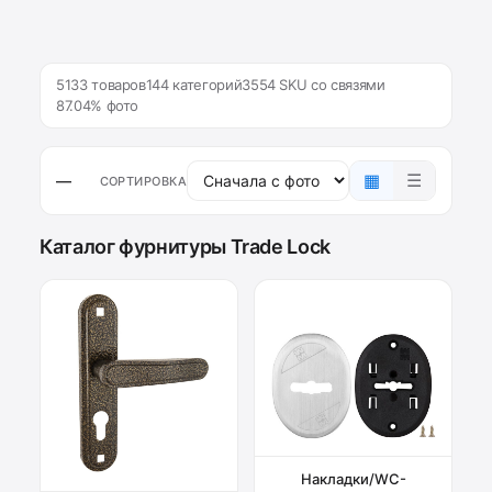
5133 товаров
144 категорий
3554 SKU со связями
87.04% фото
▦
☰
—
СОРТИРОВКА
Каталог фурнитуры Trade Lock
Накладки/WC-