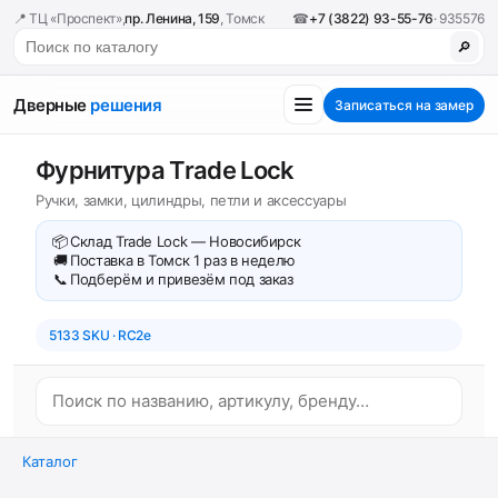
📍 ТЦ «Проспект»,
пр. Ленина, 159
, Томск
☎
+7 (3822) 93-55-76
· 935576
🔎
Дверные
решения
Записаться на замер
Фурнитура Trade Lock
Ручки, замки, цилиндры, петли и аксессуары
📦
Склад Trade Lock — Новосибирск
🚚
Поставка в Томск 1 раз в неделю
📞
Подберём и привезём под заказ
5133 SKU · RC2e
Каталог