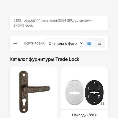
5133 товаров
144 категорий
3554 SKU со связями
87.04% фото
▦
☰
—
СОРТИРОВКА
Каталог фурнитуры Trade Lock
Накладки/WC-