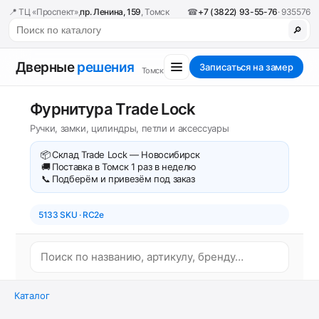
📍 ТЦ «Проспект»,
пр. Ленина, 159
, Томск
☎
+7 (3822) 93-55-76
· 935576
🔎
Дверные
решения
Записаться на замер
Томск
Фурнитура Trade Lock
Ручки, замки, цилиндры, петли и аксессуары
📦
Склад Trade Lock — Новосибирск
🚚
Поставка в Томск 1 раз в неделю
📞
Подберём и привезём под заказ
5133 SKU · RC2e
Каталог