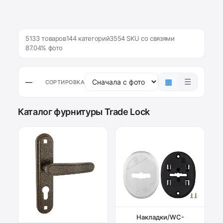
5133 товаров
144 категорий
3554 SKU со связями
87.04% фото
▦
☰
—
СОРТИРОВКА
Каталог фурнитуры Trade Lock
Накладки/WC-