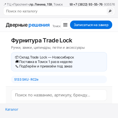
📍 ТЦ «Проспект»,
пр. Ленина, 159
, Томск
☎
+7 (3822) 93-55-76
· 935576
🔎
Дверные
решения
Записаться на замер
Томск
Фурнитура Trade Lock
Ручки, замки, цилиндры, петли и аксессуары
📦
Склад Trade Lock — Новосибирск
🚚
Поставка в Томск 1 раз в неделю
📞
Подберём и привезём под заказ
5133 SKU · RC2e
Каталог