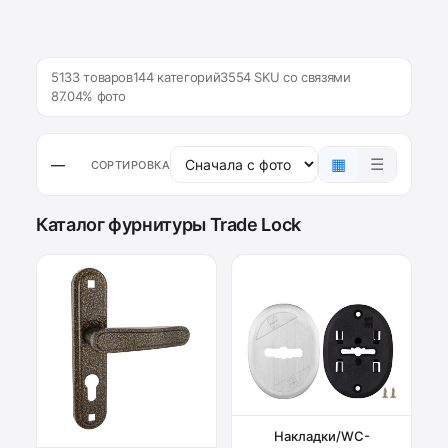
5133 товаров
144 категорий
3554 SKU со связями
87.04% фото
▦
☰
—
СОРТИРОВКА
Каталог фурнитуры Trade Lock
Накладки/WC-