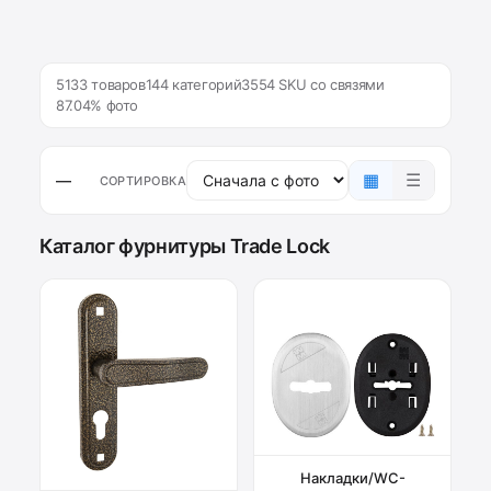
5133 товаров
144 категорий
3554 SKU со связями
87.04% фото
▦
☰
—
СОРТИРОВКА
Каталог фурнитуры Trade Lock
Накладки/WC-