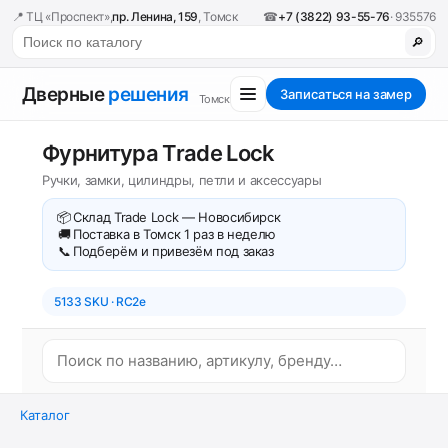
📍 ТЦ «Проспект»,
пр. Ленина, 159
, Томск
☎
+7 (3822) 93-55-76
· 935576
🔎
Дверные
решения
Записаться на замер
Томск
Фурнитура Trade Lock
Ручки, замки, цилиндры, петли и аксессуары
📦
Склад Trade Lock — Новосибирск
🚚
Поставка в Томск 1 раз в неделю
📞
Подберём и привезём под заказ
5133 SKU · RC2e
Каталог