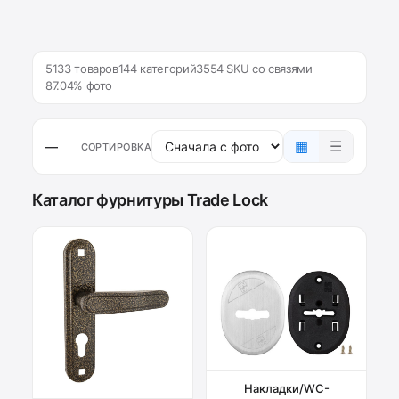
5133 товаров
144 категорий
3554 SKU со связями
87.04% фото
▦
☰
—
СОРТИРОВКА
Каталог фурнитуры Trade Lock
Накладки/WC-