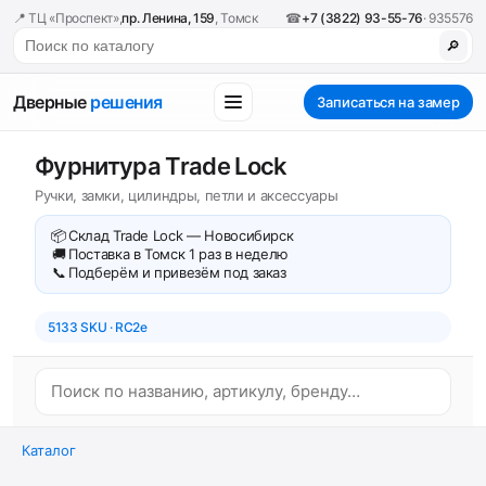
📍 ТЦ «Проспект»,
пр. Ленина, 159
, Томск
☎
+7 (3822) 93-55-76
· 935576
🔎
Дверные
решения
Записаться на замер
Фурнитура Trade Lock
Ручки, замки, цилиндры, петли и аксессуары
📦
Склад Trade Lock — Новосибирск
🚚
Поставка в Томск 1 раз в неделю
📞
Подберём и привезём под заказ
5133 SKU · RC2e
Каталог