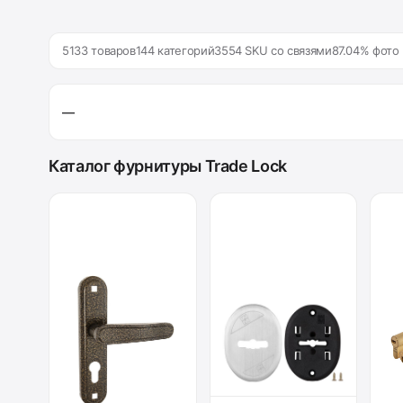
5133 товаров
144 категорий
3554 SKU со связями
87.04% фото
—
Каталог фурнитуры Trade Lock