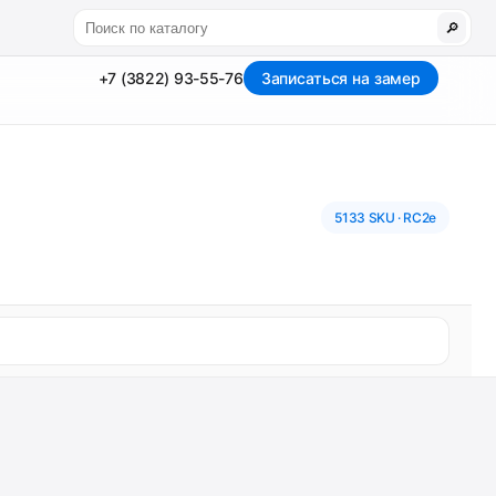
🔎
+7 (3822) 93-55-76
Записаться на замер
5133 SKU · RC2e