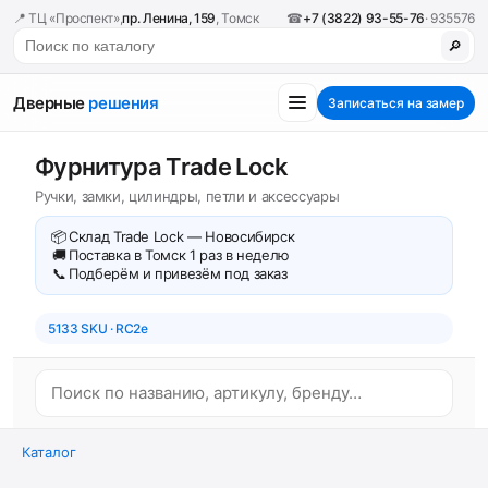
📍 ТЦ «Проспект»,
пр. Ленина, 159
, Томск
☎
+7 (3822) 93-55-76
· 935576
🔎
Дверные
решения
Записаться на замер
Фурнитура Trade Lock
Ручки, замки, цилиндры, петли и аксессуары
📦
Склад Trade Lock — Новосибирск
🚚
Поставка в Томск 1 раз в неделю
📞
Подберём и привезём под заказ
5133 SKU · RC2e
Каталог