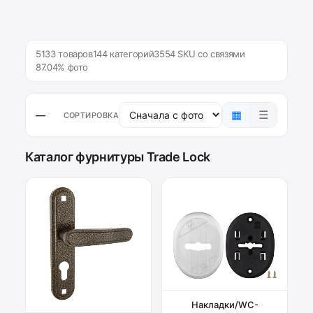
5133 товаров
144 категорий
3554 SKU со связями
87.04% фото
▦
☰
—
СОРТИРОВКА
Каталог фурнитуры Trade Lock
Накладки/WC-