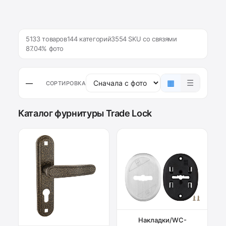
5133 товаров
144 категорий
3554 SKU со связями
87.04% фото
▦
☰
—
СОРТИРОВКА
Каталог фурнитуры Trade Lock
Накладки/WC-