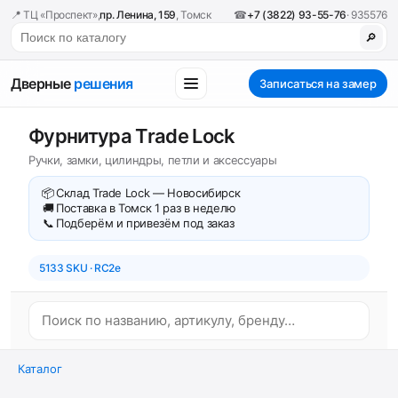
📍 ТЦ «Проспект»,
пр. Ленина, 159
, Томск
☎
+7 (3822) 93-55-76
· 935576
🔎
Дверные
решения
Записаться на замер
Фурнитура Trade Lock
Ручки, замки, цилиндры, петли и аксессуары
📦
Склад Trade Lock — Новосибирск
🚚
Поставка в Томск 1 раз в неделю
📞
Подберём и привезём под заказ
5133 SKU · RC2e
Каталог