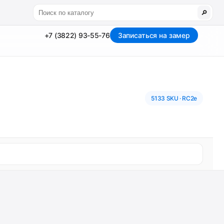
🔎
+7 (3822) 93-55-76
Записаться на замер
5133 SKU · RC2e