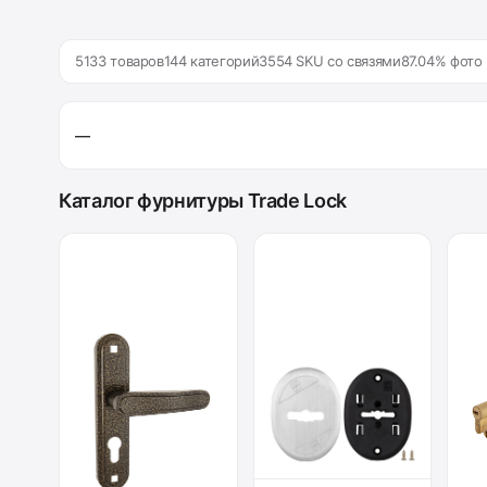
5133 товаров
144 категорий
3554 SKU со связями
87.04% фото
—
Каталог фурнитуры Trade Lock