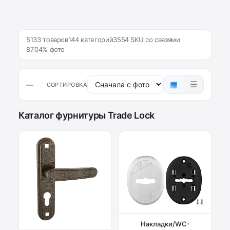
5133 товаров
144 категорий
3554 SKU со связями
87.04% фото
▦
☰
—
СОРТИРОВКА
Каталог фурнитуры Trade Lock
Накладки/WC-