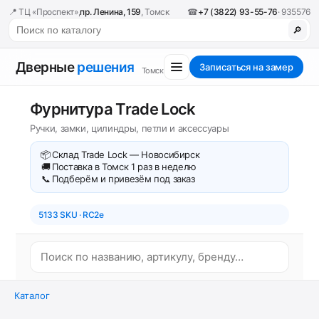
📍 ТЦ «Проспект»,
пр. Ленина, 159
, Томск
☎
+7 (3822) 93-55-76
· 935576
🔎
Дверные
решения
Записаться на замер
Томск
Фурнитура Trade Lock
Ручки, замки, цилиндры, петли и аксессуары
📦
Склад Trade Lock — Новосибирск
🚚
Поставка в Томск 1 раз в неделю
📞
Подберём и привезём под заказ
5133 SKU · RC2e
Каталог