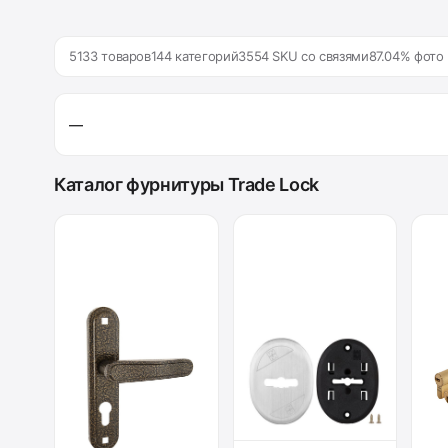
5133 товаров
144 категорий
3554 SKU со связями
87.04% фото
—
Каталог фурнитуры Trade Lock