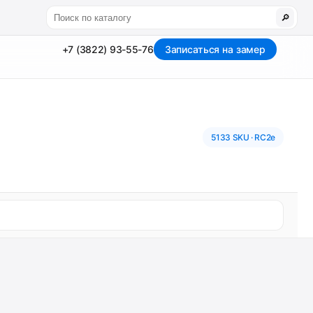
🔎
+7 (3822) 93-55-76
Записаться на замер
5133 SKU · RC2e