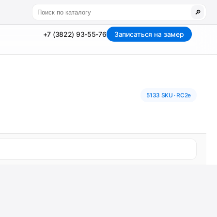
🔎
+7 (3822) 93-55-76
Записаться на замер
5133 SKU · RC2e