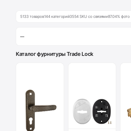
5133 товаров
144 категорий
3554 SKU со связями
87.04% фото
—
Каталог фурнитуры Trade Lock