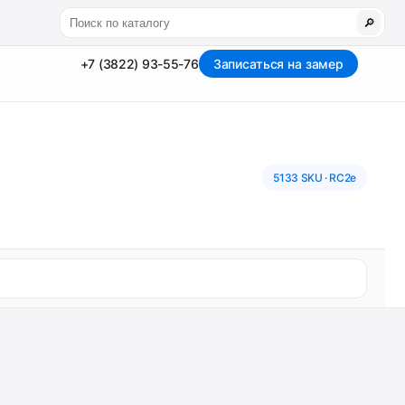
🔎
+7 (3822) 93-55-76
Записаться на замер
5133 SKU · RC2e