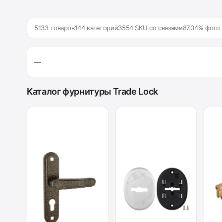
5133 товаров
144 категорий
3554 SKU со связями
87.04% фото
—
Каталог фурнитуры Trade Lock