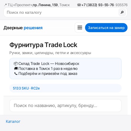
📍 ТЦ «Проспект»,
пр. Ленина, 159
, Томск
☎
+7 (3822) 93-55-76
· 935576
🔎
Дверные
решения
Записаться на замер
Фурнитура Trade Lock
Ручки, замки, цилиндры, петли и аксессуары
📦
Склад Trade Lock — Новосибирск
🚚
Поставка в Томск 1 раз в неделю
📞
Подберём и привезём под заказ
5133 SKU · RC2e
Каталог