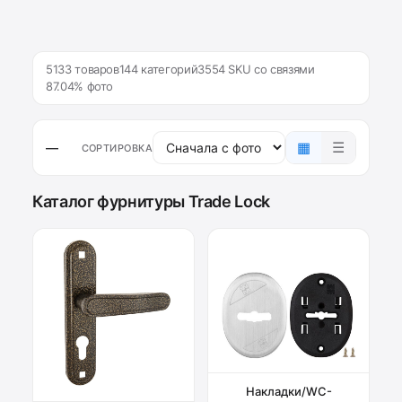
5133 товаров
144 категорий
3554 SKU со связями
87.04% фото
▦
☰
—
СОРТИРОВКА
Каталог фурнитуры Trade Lock
Накладки/WC-