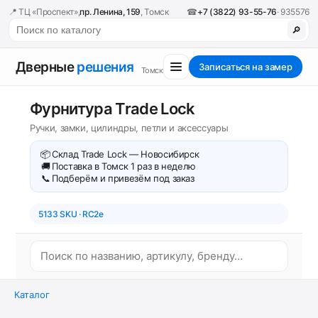
📍 ТЦ «Проспект»,
пр. Ленина, 159
, Томск
☎
+7 (3822) 93-55-76
· 935576
🔎
Дверные
решения
Записаться на замер
Томск
Фурнитура Trade Lock
Ручки, замки, цилиндры, петли и аксессуары
📦
Склад Trade Lock — Новосибирск
🚚
Поставка в Томск 1 раз в неделю
📞
Подберём и привезём под заказ
5133 SKU · RC2e
Каталог