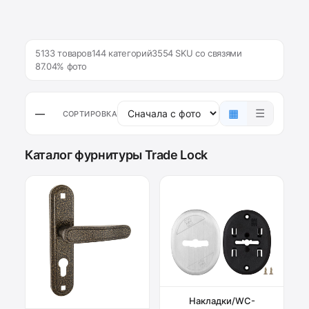
5133 товаров
144 категорий
3554 SKU со связями
87.04% фото
▦
☰
—
СОРТИРОВКА
Каталог фурнитуры Trade Lock
Накладки/WC-