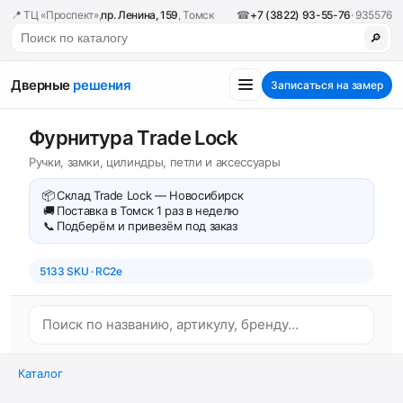
📍 ТЦ «Проспект»,
пр. Ленина, 159
, Томск
☎
+7 (3822) 93-55-76
· 935576
🔎
Дверные
решения
Записаться на замер
Фурнитура Trade Lock
Ручки, замки, цилиндры, петли и аксессуары
📦
Склад Trade Lock — Новосибирск
🚚
Поставка в Томск 1 раз в неделю
📞
Подберём и привезём под заказ
5133 SKU · RC2e
Каталог