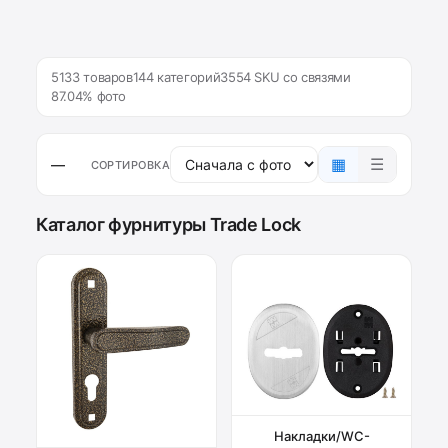
5133 товаров
144 категорий
3554 SKU со связями
87.04% фото
▦
☰
—
СОРТИРОВКА
Каталог фурнитуры Trade Lock
Накладки/WC-