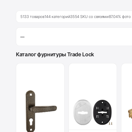
5133 товаров
144 категорий
3554 SKU со связями
87.04% фото
—
Каталог фурнитуры Trade Lock