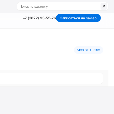
🔎
+7 (3822) 93-55-76
Записаться на замер
5133 SKU · RC2e