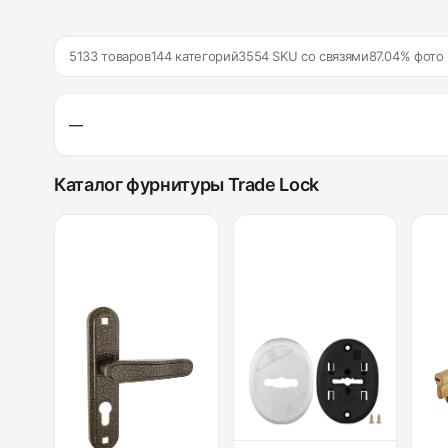
5133 товаров
144 категорий
3554 SKU со связями
87.04% фото
—
Каталог фурнитуры Trade Lock