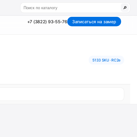
🔎
+7 (3822) 93-55-76
Записаться на замер
5133 SKU · RC2e