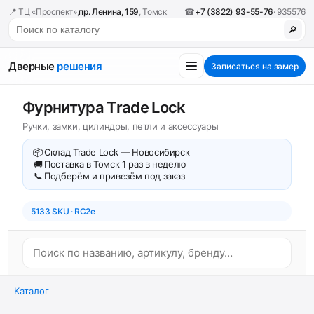
📍 ТЦ «Проспект»,
пр. Ленина, 159
, Томск
☎
+7 (3822) 93-55-76
· 935576
🔎
Дверные
решения
Записаться на замер
Фурнитура Trade Lock
Ручки, замки, цилиндры, петли и аксессуары
📦
Склад Trade Lock — Новосибирск
🚚
Поставка в Томск 1 раз в неделю
📞
Подберём и привезём под заказ
5133 SKU · RC2e
Каталог