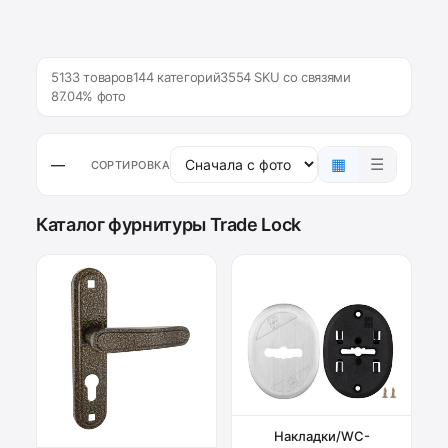
5133 товаров
144 категорий
3554 SKU со связями
87.04% фото
▦
☰
—
СОРТИРОВКА
Каталог фурнитуры Trade Lock
Накладки/WC-