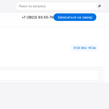
🔎
+7 (3822) 93-55-76
Записаться на замер
5133 SKU · RC2e