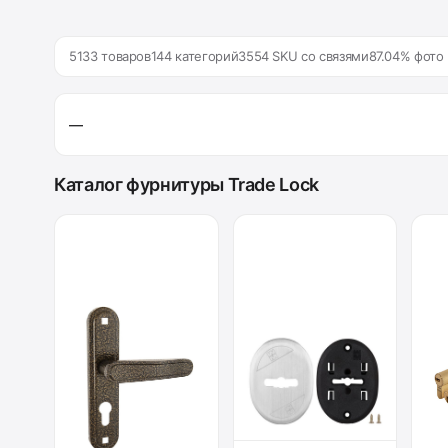
5133 товаров
144 категорий
3554 SKU со связями
87.04% фото
—
Каталог фурнитуры Trade Lock