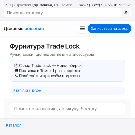
📍 ТЦ «Проспект»,
пр. Ленина, 159
, Томск
☎
+7 (3822) 93-55-76
· 935576
🔎
Дверные
решения
Записаться на замер
Фурнитура Trade Lock
Ручки, замки, цилиндры, петли и аксессуары
📦
Склад Trade Lock — Новосибирск
🚚
Поставка в Томск 1 раз в неделю
📞
Подберём и привезём под заказ
5133 SKU · RC2e
Каталог