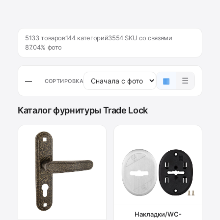
5133 товаров
144 категорий
3554 SKU со связями
87.04% фото
▦
☰
—
СОРТИРОВКА
Каталог фурнитуры Trade Lock
Накладки/WC-