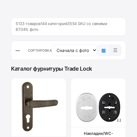
5133 товаров
144 категорий
3554 SKU со связями
87.04% фото
▦
☰
—
СОРТИРОВКА
Каталог фурнитуры Trade Lock
Накладки/WC-