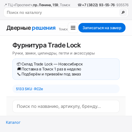
📍 ТЦ «Проспект»,
пр. Ленина, 159
, Томск
☎
+7 (3822) 93-55-76
· 935576
🔎
Дверные
решения
Записаться на замер
Томск
Фурнитура Trade Lock
Ручки, замки, цилиндры, петли и аксессуары
📦
Склад Trade Lock — Новосибирск
🚚
Поставка в Томск 1 раз в неделю
📞
Подберём и привезём под заказ
5133 SKU · RC2e
Каталог