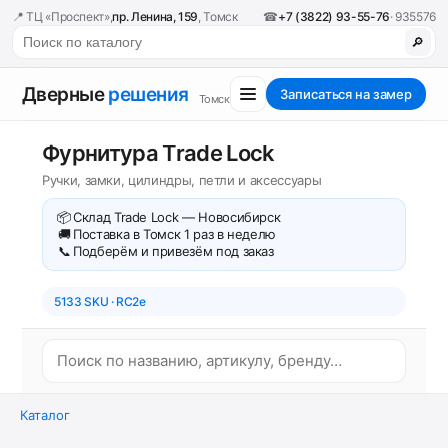
📍 ТЦ «Проспект»,
пр. Ленина, 159
, Томск
☎
+7 (3822) 93-55-76
· 935576
🔎
Дверные
решения
Записаться на замер
Томск
Фурнитура Trade Lock
Ручки, замки, цилиндры, петли и аксессуары
📦
Склад Trade Lock — Новосибирск
🚚
Поставка в Томск 1 раз в неделю
📞
Подберём и привезём под заказ
5133 SKU · RC2e
Каталог