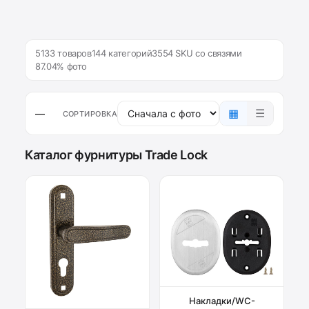
5133 товаров
144 категорий
3554 SKU со связями
87.04% фото
▦
☰
—
СОРТИРОВКА
Каталог фурнитуры Trade Lock
Накладки/WC-