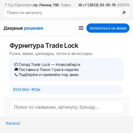
📍 ТЦ «Проспект»,
пр. Ленина, 159
, Томск
☎
+7 (3822) 93-55-76
· 935576
🔎
Дверные
решения
Записаться на замер
Фурнитура Trade Lock
Ручки, замки, цилиндры, петли и аксессуары
📦
Склад Trade Lock — Новосибирск
🚚
Поставка в Томск 1 раз в неделю
📞
Подберём и привезём под заказ
5133 SKU · RC2e
Каталог