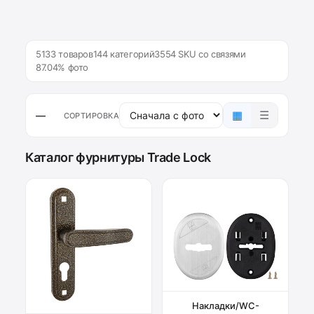
5133 товаров
144 категорий
3554 SKU со связями
87.04% фото
▦
☰
—
СОРТИРОВКА
Каталог фурнитуры Trade Lock
Накладки/WC-