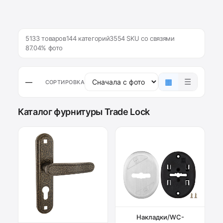
5133 товаров
144 категорий
3554 SKU со связями
87.04% фото
▦
☰
—
СОРТИРОВКА
Каталог фурнитуры Trade Lock
Накладки/WC-