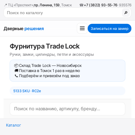
📍 ТЦ «Проспект»,
пр. Ленина, 159
, Томск
☎
+7 (3822) 93-55-76
· 935576
🔎
Дверные
решения
Записаться на замер
Фурнитура Trade Lock
Ручки, замки, цилиндры, петли и аксессуары
📦
Склад Trade Lock — Новосибирск
🚚
Поставка в Томск 1 раз в неделю
📞
Подберём и привезём под заказ
5133 SKU · RC2e
Каталог