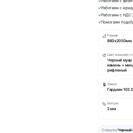
✓
Работаем с физи
✓
Работаем с юри
✓
Работаем с НДС
✓
Помогаем подобр
📐
Размер
860х2050мм
🎨
Цвет внешней с
Черный муар 
камень + мин
рифленый
🔒
Замки
Гардиан 102.0
🔩
Металл
2 мм
Снаружи:
Черный 