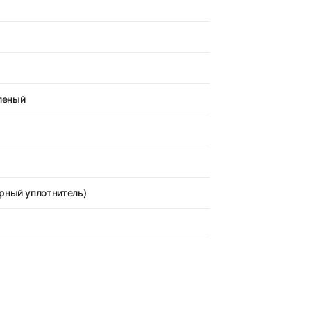
леный
рный уплотнитель)