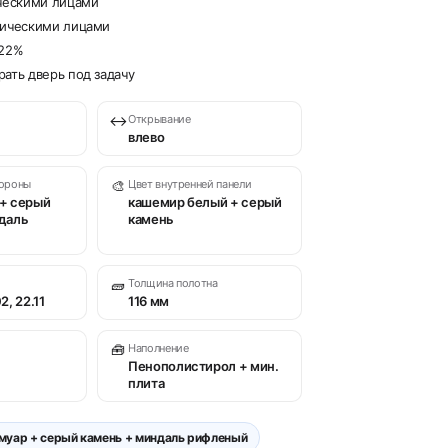
ческими лицами
дическими лицами
 22%
ать дверь под задачу
↔
Открывание
влево
тороны
🎨
Цвет внутренней панели
+ серый
кашемир белый + серый
даль
камень
🧱
Толщина полотна
2, 22.11
116 мм
🧰
Наполнение
Пенополистирол + мин.
плита
муар + серый камень + миндаль рифленый