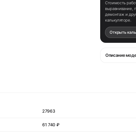
Стоимость рабо
выравнивание, п
демонтаж и дру
калькуляторе.
Открыть кал
Описание мод
27963
61 740 ₽