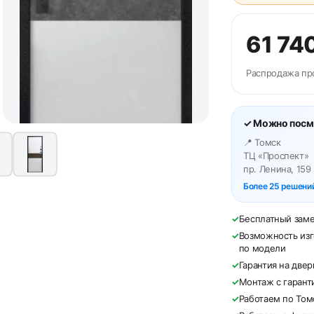
61 74
Распродажа пр
✓ Можно посм
📍 Томск
ТЦ «Проспект»
пр. Ленина, 159
Более 25 решений
✓
Бесплатный зам
✓
Возможность изг
по модели
✓
Гарантия на две
✓
Монтаж с гарант
✓
Работаем по Том