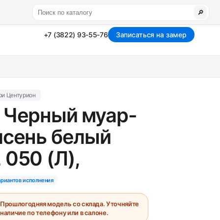
🔎
+7 (3822) 93-55-76
Записаться на замер
ри Центурион
 Черный муар-
ясень белый
 050 (Л),
ариантов исполнения
Прошлогодняя модель со склада. Уточняйте
наличие по телефону или в салоне.