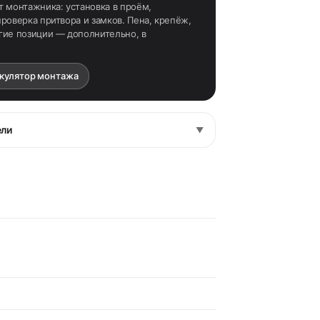
т монтажника: установка в проём,
роверка притвора и замков. Пена, крепёж,
гие позиции — дополнительно, в
ькулятор монтажа
ели
▼