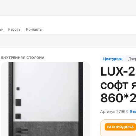
ьи
Работы
Контакты
ВНУТРЕННЯЯ СТОРОНА
Центурион
Две
LUX-2
софт 
860*2
Артикул:
27963
8 в
РАСПРОДАЖА