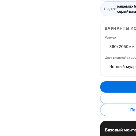
кашемир б
Внутри:
серый кам
ВАРИАНТЫ И
Размер
Цвет внешней стор
Пе
Базовый монт