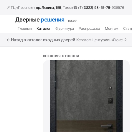
📍 ТЦ «Проспект»,
пр. Ленина, 159
, Томск
☎
+7 (3822) 93-55-76
· 935576
Дверные
решения
Томск
Главная
Каталог
Фурнитура
Распродажа
Монтаж
Стат
← Назад в каталог входных дверей
Каталог
›
Центурион
›
Люкс-2
ВНЕШНЯЯ СТОРОНА