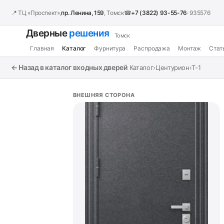
📍 ТЦ «Проспект»,
пр. Ленина, 159
, Томск
☎
+7 (3822) 93-55-76
· 935576
Дверные
решения
Томск
Главная
Каталог
Фурнитура
Распродажа
Монтаж
Стат
← Назад в каталог входных дверей
Каталог
›
Центурион
›
T-1
ВНЕШНЯЯ СТОРОНА