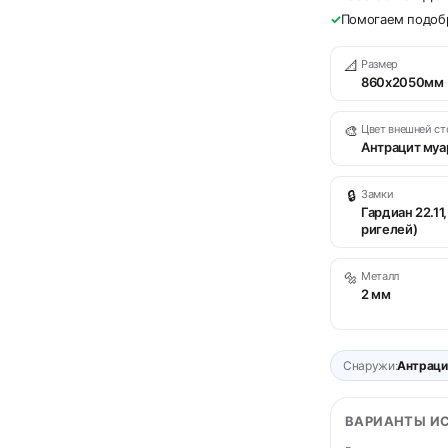
✓
Помогаем подобр
📐
Размер
860х2050мм
🎨
Цвет внешней с
Антрацит муа
🔒
Замки
Гардиан 22.11,
ригелей)
🔩
Металл
2 мм
Снаружи:
Антраци
ВАРИАНТЫ И