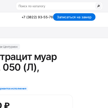
🔎
+7 (3822) 93-55-76
Записаться на замер
ри Центурион
нтрацит муар
 050 (Л),
ариантов исполнения
0 ₽