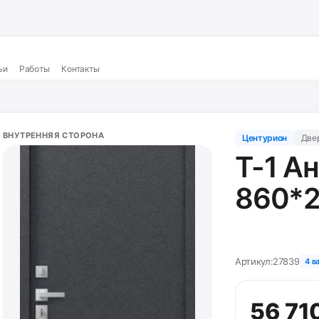
ьи
Работы
Контакты
ВНУТРЕННЯЯ СТОРОНА
Центурион
Две
T-1 А
860*2
Артикул:
27839
4 в
56 71