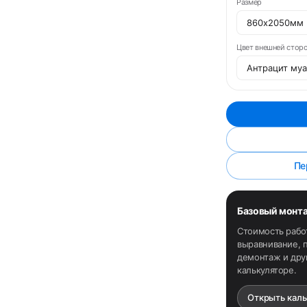
Размер
Цвет внешней стор
Пе
Базовый монт
Стоимость рабо
выравнивание, п
демонтаж и дру
калькуляторе.
Открыть кал