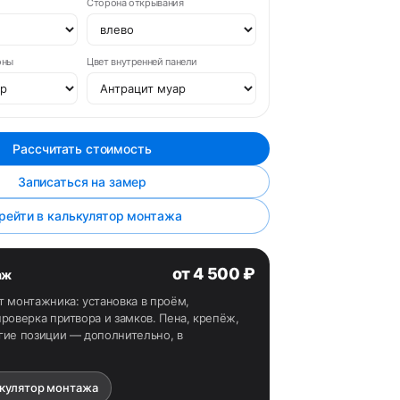
Сторона открывания
оны
Цвет внутренней панели
Рассчитать стоимость
Записаться на замер
рейти в калькулятор монтажа
от 4 500 ₽
аж
т монтажника: установка в проём,
роверка притвора и замков. Пена, крепёж,
гие позиции — дополнительно, в
ькулятор монтажа