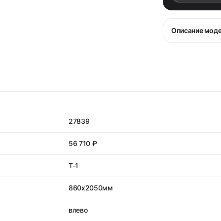
Описание мод
27839
56 710 ₽
T-1
860х2050мм
влево