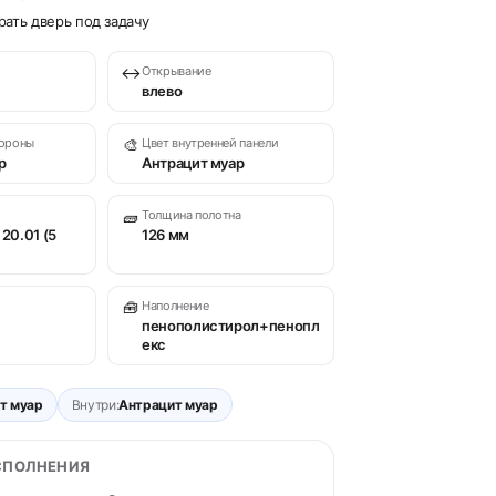
ать дверь под задачу
↔
Открывание
влево
тороны
🎨
Цвет внутренней панели
р
Антрацит муар
🧱
Толщина полотна
 20.01 (5
126 мм
🧰
Наполнение
пенополистирол+пенопл
екс
т муар
Внутри:
Антрацит муар
СПОЛНЕНИЯ