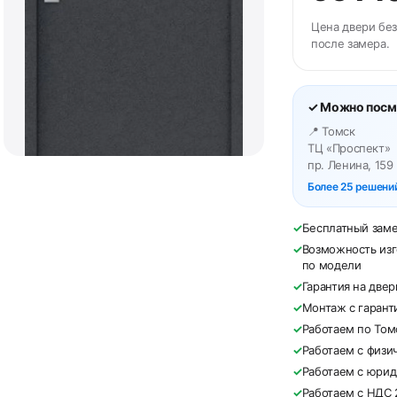
Цена двери без
после замера.
✓ Можно посм
📍 Томск
ТЦ «Проспект»
пр. Ленина, 159
Более 25 решений
✓
Бесплатный зам
✓
Возможность изг
по модели
✓
Гарантия на две
✓
Монтаж с гарант
✓
Работаем по Том
✓
Работаем с физи
✓
Работаем с юри
✓
Работаем с НДС