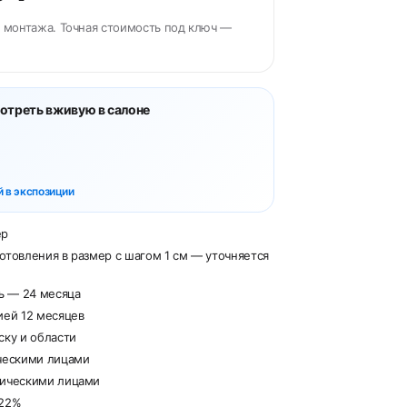
 монтажа. Точная стоимость под ключ —
отреть вживую в салоне
 в экспозиции
ер
отовления в размер с шагом 1 см — уточняется
рь — 24 месяца
ией 12 месяцев
ску и области
ческими лицами
дическими лицами
 22%