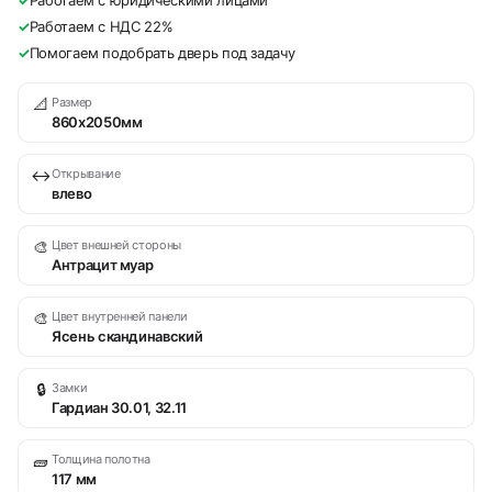
✓
Работаем с юридическими лицами
✓
Работаем с НДС 22%
✓
Помогаем подобрать дверь под задачу
📐
Размер
860х2050мм
↔
Открывание
влево
🎨
Цвет внешней стороны
Антрацит муар
🎨
Цвет внутренней панели
Ясень скандинавский
🔒
Замки
Гардиан 30.01, 32.11
🧱
Толщина полотна
117 мм