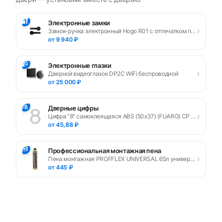
🔐
Электронные замки
›
Замок-ручка электронный Hogo R01 с отпечатком пальца, черный
от 9 940 ₽
📹
Электронные глазки
›
Дверной видеоглазок DP2C WiFi беспроводной
от 25 000 ₽
🔢
Дверные цифры
›
Цифра "8" самоклеящаяся ABS (50х37) (FUARO) CP хром
от 45,88 ₽
🧰
Профессиональная монтажная пена
›
Пена монтажная PROFFLEX UNIVERSAL 65л универсальная
от 445 ₽