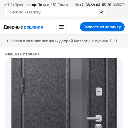
📍 ТЦ «Проспект»,
пр. Ленина, 159
, Томск
☎
+7 (3822) 93-55-76
· 935576
🔎
Дверные
решения
Записаться на замер
← Назад в каталог входных дверей
Каталог
›
Центурион
›
T-10
ВНЕШНЯЯ СТОРОНА