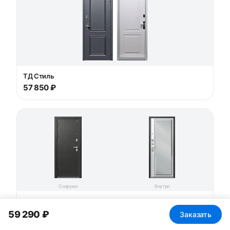
ТД Стиль
57 850 ₽
Снаружи
Внутри
Люкс-1
58 780 ₽
59 290 ₽
Заказать