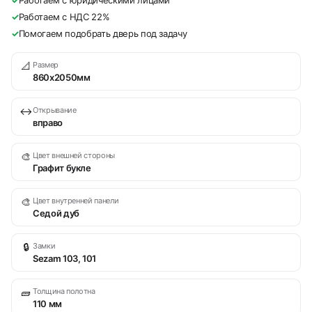
✓
Работаем с юридическими лицами
✓
Работаем с НДС 22%
✓
Помогаем подобрать дверь под задачу
📐
Размер
860х2050мм
↔
Открывание
вправо
🎨
Цвет внешней стороны
Графит букле
🎨
Цвет внутренней панели
Седой дуб
🔒
Замки
Sezam 103, 101
🧱
Толщина полотна
110 мм