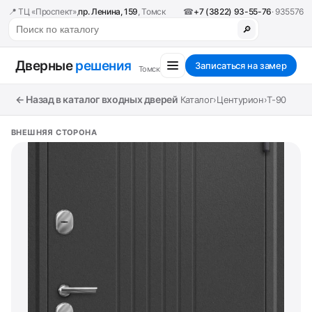
📍 ТЦ «Проспект»,
пр. Ленина, 159
, Томск
☎
+7 (3822) 93-55-76
· 935576
🔎
Дверные
решения
Записаться на замер
Томск
← Назад в каталог входных дверей
Каталог
›
Центурион
›
T-90
ВНЕШНЯЯ СТОРОНА