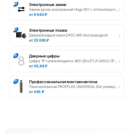
🔐
Электронные замки
›
Замок-ручка электронный Hogo R01 с отпечатком пальца, черный
от 9 940 ₽
📹
Электронные глазки
›
Дверной видеоглазок DP2C WiFi беспроводной
от 25 000 ₽
🔢
Дверные цифры
›
Цифра "8" самоклеящаяся ABS (50х37) (FUARO) CP хром
от 45,88 ₽
🧰
Профессиональная монтажная пена
›
Пена монтажная PROFFLEX UNIVERSAL 65л универсальная
от 445 ₽