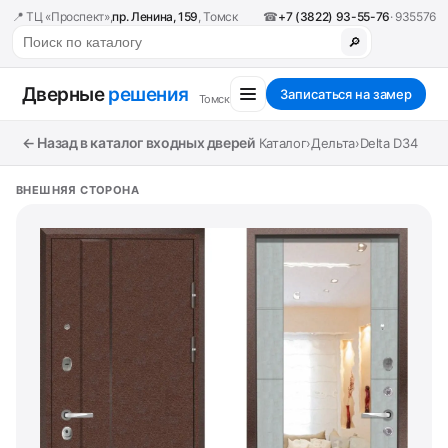
📍 ТЦ «Проспект»,
пр. Ленина, 159
, Томск
☎
+7 (3822) 93-55-76
· 935576
🔎
Дверные
решения
Записаться на замер
Томск
← Назад в каталог входных дверей
Каталог
›
Дельта
›
Delta D34
ВНЕШНЯЯ СТОРОНА