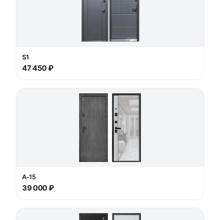
S1
47 450 ₽
А-15
39 000 ₽