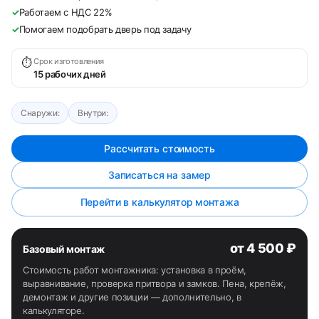
✓
Работаем с НДС 22%
✓
Помогаем подобрать дверь под задачу
⏱
Срок изготовления
15 рабочих дней
Снаружи:
Внутри:
Рассчитать стоимость
Записаться на замер
Перейти в калькулятор монтажа
от 4 500 ₽
Базовый монтаж
Стоимость работ монтажника: установка в проём,
выравнивание, проверка притвора и замков. Пена, крепёж,
демонтаж и другие позиции — дополнительно, в
калькуляторе.