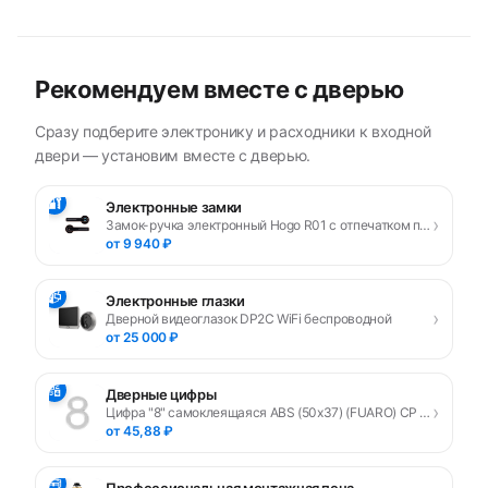
Рекомендуем вместе с дверью
Сразу подберите электронику и расходники к входной
двери — установим вместе с дверью.
🔐
Электронные замки
›
Замок-ручка электронный Hogo R01 с отпечатком пальца, черный
от 9 940 ₽
📹
Электронные глазки
›
Дверной видеоглазок DP2C WiFi беспроводной
от 25 000 ₽
🔢
Дверные цифры
›
Цифра "8" самоклеящаяся ABS (50х37) (FUARO) CP хром
от 45,88 ₽
🧰
Профессиональная монтажная пена