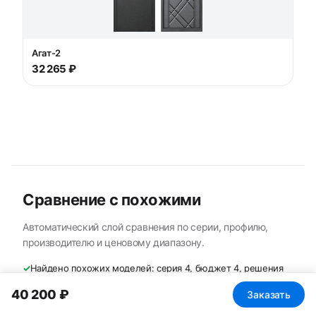
Агат-2
32 265 ₽
Сравнение с похожими
Автоматический слой сравнения по серии, профилю,
производителю и ценовому диапазону.
✓
Найдено похожих моделей: серия 4, бюджет 4, решения
4.
40 200 ₽
Заказать
✓
Сравнение по производителю: Дельта, Агат.
✓
Сравнение по профилю: входная.