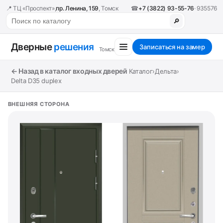
📍 ТЦ «Проспект»,
пр. Ленина, 159
, Томск
☎
+7 (3822) 93-55-76
· 935576
🔎
Дверные
решения
Записаться на замер
Томск
← Назад в каталог входных дверей
Каталог
›
Дельта
›
Delta D35 duplex
ВНЕШНЯЯ СТОРОНА