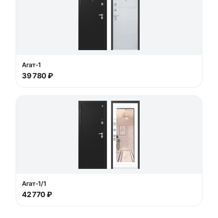
Агат-1
39 780 ₽
Агат-1/1
42 770 ₽