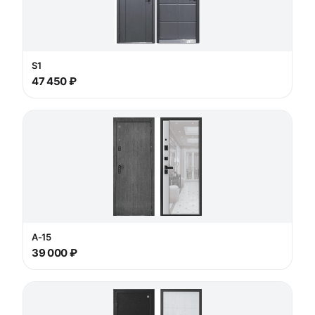
S1
47 450 ₽
А-15
39 000 ₽