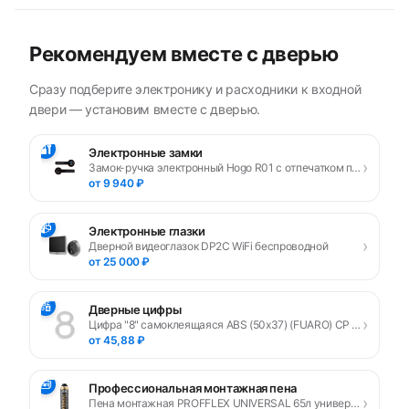
Рекомендуем вместе с дверью
Сразу подберите электронику и расходники к входной
двери — установим вместе с дверью.
🔐
Электронные замки
›
Замок-ручка электронный Hogo R01 с отпечатком пальца, черный
от 9 940 ₽
📹
Электронные глазки
›
Дверной видеоглазок DP2C WiFi беспроводной
от 25 000 ₽
🔢
Дверные цифры
›
Цифра "8" самоклеящаяся ABS (50х37) (FUARO) CP хром
от 45,88 ₽
🧰
Профессиональная монтажная пена
›
Пена монтажная PROFFLEX UNIVERSAL 65л универсальная