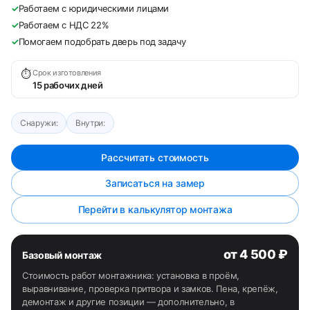
✓
Работаем с юридическими лицами
✓
Работаем с НДС 22%
✓
Помогаем подобрать дверь под задачу
⏱
Срок изготовления
15 рабочих дней
Снаружи:
Внутри:
Рассчитать стоимость
Записаться на замер
Перейти в калькулятор монтажа
от 4 500 ₽
Базовый монтаж
Стоимость работ монтажника: установка в проём,
выравнивание, проверка притвора и замков. Пена, крепёж,
демонтаж и другие позиции — дополнительно, в