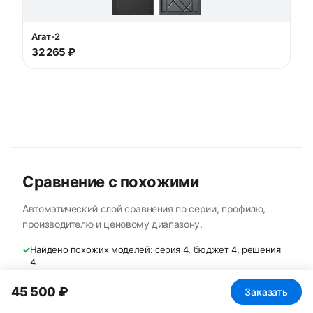
Агат-2
32 265 ₽
Сравнение с похожими
Автоматический слой сравнения по серии, профилю,
производителю и ценовому диапазону.
✓
Найдено похожих моделей: серия 4, бюджет 4, решения
4.
✓
Сравнение по производителю: Дельта, Агат.
45 500 ₽
Заказать
✓
Сравнение по профилю: входная.
✓
Диапазон цен похожих: 36 500–47 450 ₽.