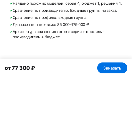
✓
Найдено похожих моделей: серия 4, бюджет 1, решения 4.
✓
Сравнение по производителю: Входные группы на заказ.
✓
Сравнение по профилю: входная группа.
✓
Диапазон цен похожих: 85 000–179 000 ₽.
✓
Архитектура сравнения готова: серия + профиль +
производитель + бюджет.
от 77 300 ₽
Заказать
Почему покупают в Дверных
решениях
✓
Более 200 дверных решений
✓
Живой шоурум
✓
Работаем более 10 лет