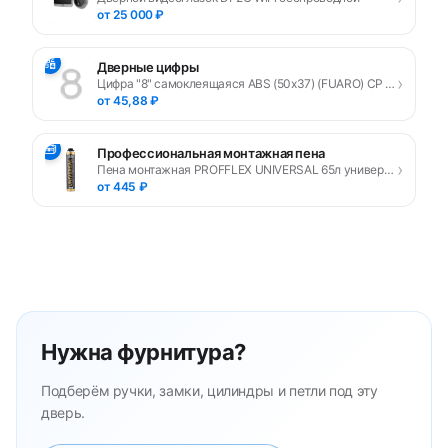
от 25 000 ₽
🔢
Дверные цифры
›
Цифра "8" самоклеящаяся ABS (50х37) (FUARO) CP хром
от 45,88 ₽
🧰
Профессиональная монтажная пена
›
Пена монтажная PROFFLEX UNIVERSAL 65л универсальная
от 445 ₽
Нужна фурнитура?
Подберём ручки, замки, цилиндры и петли под эту
дверь.