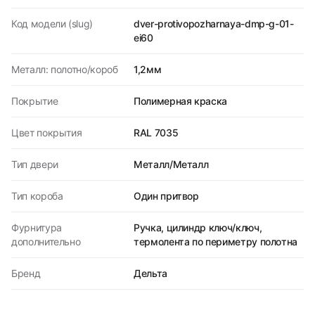
Код модели (slug)
dver-protivopozharnaya-dmp-g-01-
ei60
Металл: полотно/короб
1,2мм
Покрытие
Полимерная краска
Цвет покрытия
RAL 7035
Тип двери
Металл/Металл
Тип короба
Один притвор
Фурнитура
Ручка, цилиндр ключ/ключ,
дополнительно
термолента по периметру полотна
Бренд
Дельта