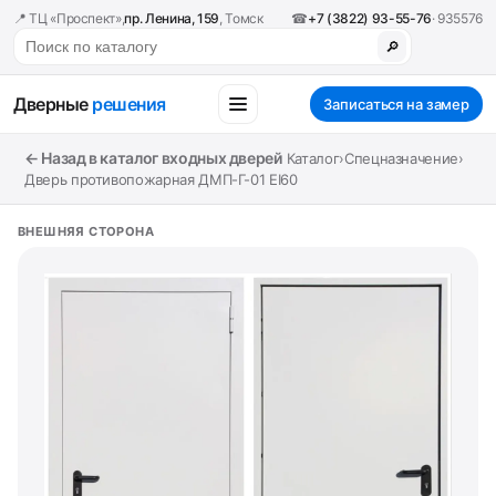
📍 ТЦ «Проспект»,
пр. Ленина, 159
, Томск
☎
+7 (3822) 93-55-76
· 935576
🔎
Дверные
решения
Записаться на замер
← Назад в каталог входных дверей
Каталог
›
Спецназначение
›
Дверь противопожарная ДМП-Г-01 EI60
ВНЕШНЯЯ СТОРОНА