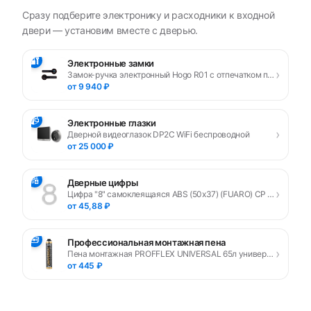
Сразу подберите электронику и расходники к входной
двери — установим вместе с дверью.
🔐
Электронные замки
›
Замок-ручка электронный Hogo R01 с отпечатком пальца, черный
от 9 940 ₽
📹
Электронные глазки
›
Дверной видеоглазок DP2C WiFi беспроводной
от 25 000 ₽
🔢
Дверные цифры
›
Цифра "8" самоклеящаяся ABS (50х37) (FUARO) CP хром
от 45,88 ₽
🧰
Профессиональная монтажная пена
›
Пена монтажная PROFFLEX UNIVERSAL 65л универсальная
от 445 ₽