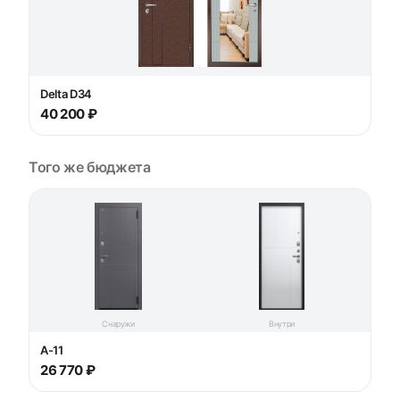
Delta D34
40 200 ₽
Того же бюджета
Снаружи
Внутри
A-11
26 770 ₽