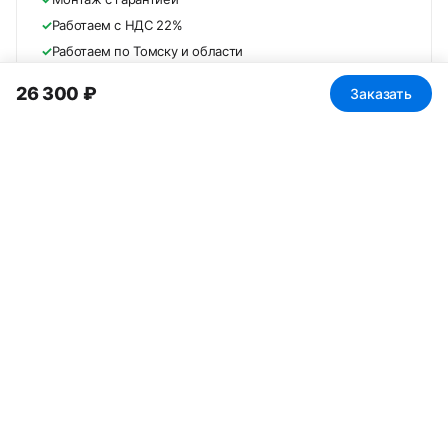
✓
Работаем с НДС 22%
✓
Работаем по Томску и области
✓
Помогаем подобрать дверь под задачу
26 300 ₽
Заказать
ПОСМОТРИТЕ ДВЕРЬ ВЖИВУЮ
📍 Томск
ТЦ «Проспект»
пр. Ленина, 159
Более 25 решений в экспозиции