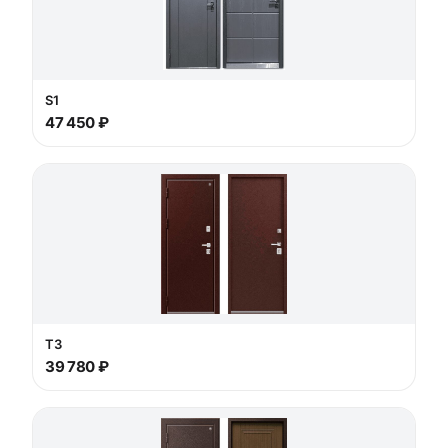
S1
47 450 ₽
T3
39 780 ₽