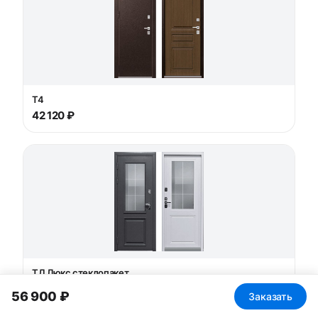
T4
42 120 ₽
ТД Люкс стеклопакет
74 750 ₽
56 900 ₽
Заказать