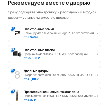
Рекомендуем вместе с дверью
Сразу подберите электронику и расходники к входной
двери — установим вместе с дверью.
🔐
Электронные замки
›
Замок-ручка электронный Hogo R01 с отпечатком пальца, черный
от 9 940 ₽
📹
Электронные глазки
›
Дверной видеоглазок DP2C WiFi беспроводной
от 25 000 ₽
🔢
Дверные цифры
›
Цифра "8" самоклеящаяся ABS (50х37) (FUARO) CP хром
от 45,88 ₽
🧰
Профессиональная монтажная пена
›
Пена монтажная PROFFLEX UNIVERSAL 65л универсальная
от 445 ₽