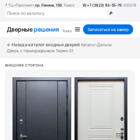
📍 ТЦ «Проспект»,
пр. Ленина, 159
, Томск
☎
+7 (3822) 93-55-76
· 935576
🔎
Дверные
решения
Записаться на замер
Томск
← Назад в каталог входных дверей
Каталог
›
Дельта
›
Дверь с терморазрывом Термо S1
ВНЕШНЯЯ СТОРОНА