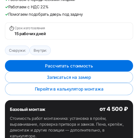
✓
Работаем с НДС 22%
✓
Помогаем подобрать дверь под задачу
⏱
Срок изготовления
15 рабочих дней
Снаружи:
Внутри:
Рассчитать стоимость
Записаться на замер
Перейти в калькулятор монтажа
от 4 500 ₽
Базовый монтаж
Стоимость работ монтажника: установка в проём,
выравнивание, проверка притвора и замков. Пена, крепёж,
демонтаж и другие позиции — дополнительно, в
калькуляторе.