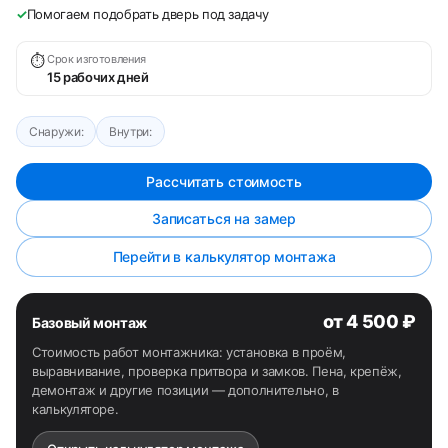
✓
Помогаем подобрать дверь под задачу
⏱
Срок изготовления
15 рабочих дней
Снаружи:
Внутри:
Рассчитать стоимость
Записаться на замер
Перейти в калькулятор монтажа
от 4 500 ₽
Базовый монтаж
Стоимость работ монтажника: установка в проём,
выравнивание, проверка притвора и замков. Пена, крепёж,
демонтаж и другие позиции — дополнительно, в
калькуляторе.