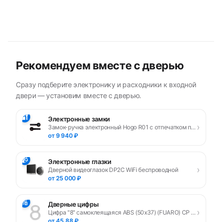
Рекомендуем вместе с дверью
Сразу подберите электронику и расходники к входной
двери — установим вместе с дверью.
🔐
Электронные замки
›
Замок-ручка электронный Hogo R01 с отпечатком пальца, черный
от 9 940 ₽
📹
Электронные глазки
›
Дверной видеоглазок DP2C WiFi беспроводной
от 25 000 ₽
🔢
Дверные цифры
›
Цифра "8" самоклеящаяся ABS (50х37) (FUARO) CP хром
от 45,88 ₽