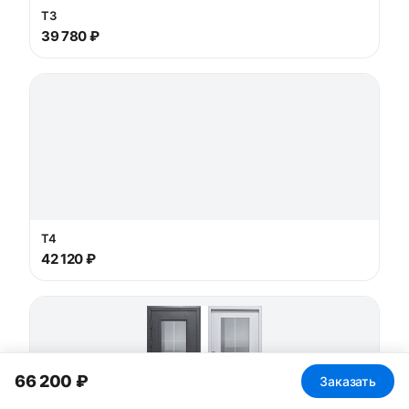
T3
39 780 ₽
T4
42 120 ₽
66 200 ₽
Заказать