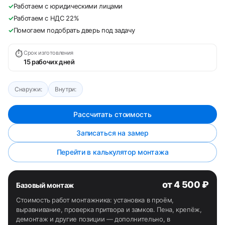
✓
Работаем с юридическими лицами
✓
Работаем с НДС 22%
✓
Помогаем подобрать дверь под задачу
⏱
Срок изготовления
15 рабочих дней
Снаружи:
Внутри:
Рассчитать стоимость
Записаться на замер
Перейти в калькулятор монтажа
от 4 500 ₽
Базовый монтаж
Стоимость работ монтажника: установка в проём,
выравнивание, проверка притвора и замков. Пена, крепёж,
демонтаж и другие позиции — дополнительно, в