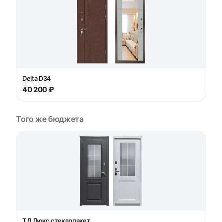
Delta D34
40 200 ₽
Того же бюджета
ТД Люкс стеклопакет