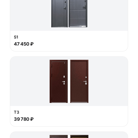
S1
47 450 ₽
T3
39 780 ₽