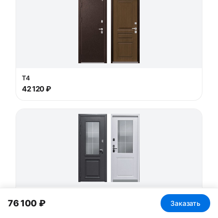
T4
42 120 ₽
ТД Люкс стеклопакет
76 100 ₽
Заказать
74 750 ₽