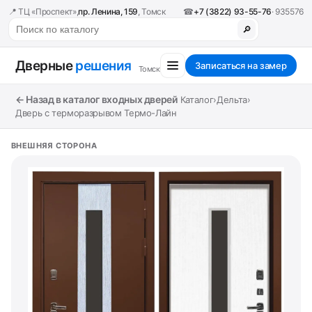
📍 ТЦ «Проспект»,
пр. Ленина, 159
, Томск
☎
+7 (3822) 93-55-76
· 935576
🔎
Дверные
решения
Записаться на замер
Томск
← Назад в каталог входных дверей
Каталог
›
Дельта
›
Дверь с терморазрывом Термо-Лайн
ВНЕШНЯЯ СТОРОНА