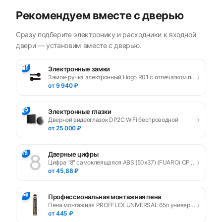
Рекомендуем вместе с дверью
Сразу подберите электронику и расходники к входной
двери — установим вместе с дверью.
🔐
Электронные замки
›
Замок-ручка электронный Hogo R01 с отпечатком пальца, черный
от 9 940 ₽
📹
Электронные глазки
›
Дверной видеоглазок DP2C WiFi беспроводной
от 25 000 ₽
🔢
Дверные цифры
›
Цифра "8" самоклеящаяся ABS (50х37) (FUARO) CP хром
от 45,88 ₽
🧰
Профессиональная монтажная пена
›
Пена монтажная PROFFLEX UNIVERSAL 65л универсальная
от 445 ₽