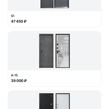
S1
47 450 ₽
А-15
39 000 ₽