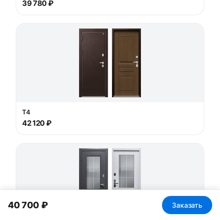
39 780 ₽
T4
42 120 ₽
40 700 ₽
Заказать