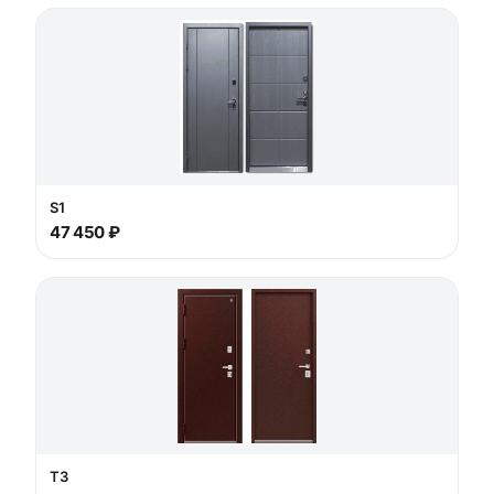
S1
47 450 ₽
T3