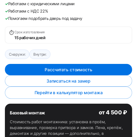
✓
Работаем с юридическими лицами
✓
Работаем с НДС 22%
✓
Помогаем подобрать дверь под задачу
⏱
Срок изготовления
15 рабочих дней
Снаружи:
Внутри:
Рассчитать стоимость
Записаться на замер
Перейти в калькулятор монтажа
от 4 500 ₽
Базовый монтаж
Стоимость работ монтажника: установка в проём,
выравнивание, проверка притвора и замков. Пена, крепёж,
демонтаж и другие позиции — дополнительно, в