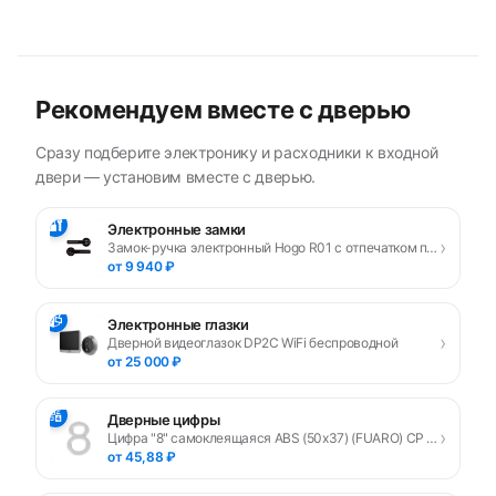
Рекомендуем вместе с дверью
Сразу подберите электронику и расходники к входной
двери — установим вместе с дверью.
🔐
Электронные замки
›
Замок-ручка электронный Hogo R01 с отпечатком пальца, черный
от 9 940 ₽
📹
Электронные глазки
›
Дверной видеоглазок DP2C WiFi беспроводной
от 25 000 ₽
🔢
Дверные цифры
›
Цифра "8" самоклеящаяся ABS (50х37) (FUARO) CP хром
от 45,88 ₽