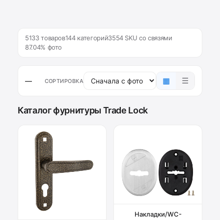
5133 товаров
144 категорий
3554 SKU со связями
87.04% фото
▦
☰
—
СОРТИРОВКА
Каталог фурнитуры Trade Lock
Накладки/WC-