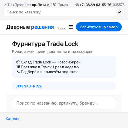
📍 ТЦ «Проспект»,
пр. Ленина, 159
, Томск
☎
+7 (3822) 93-55-76
· 935576
🔎
Дверные
решения
Записаться на замер
Томск
Фурнитура Trade Lock
Ручки, замки, цилиндры, петли и аксессуары
📦
Склад Trade Lock — Новосибирск
🚚
Поставка в Томск 1 раз в неделю
📞
Подберём и привезём под заказ
5133 SKU · RC2e
Каталог