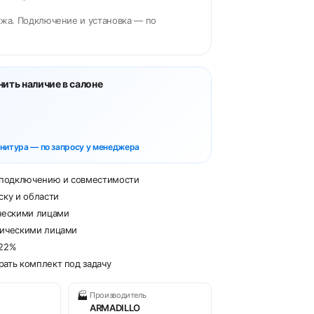
ажа. Подключение и установка — по
ить наличие в салоне
нитура — по запросу у менеджера
 подключению и совместимости
ску и области
ческими лицами
дическими лицами
 22%
ать комплект под задачу
🏭
Производитель
ARMADILLO