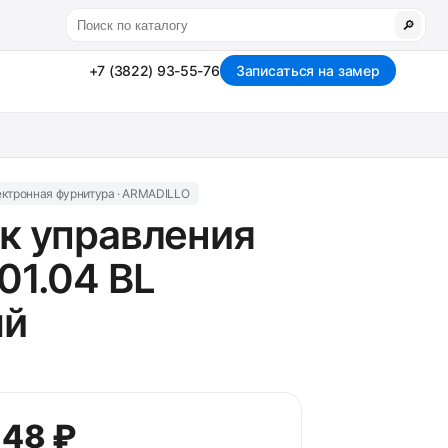
🔎
+7 (3822) 93-55-76
Записаться на замер
ктронная фурнитура · ARMADILLO
к управления
01.04 BL
ый
,48 ₽