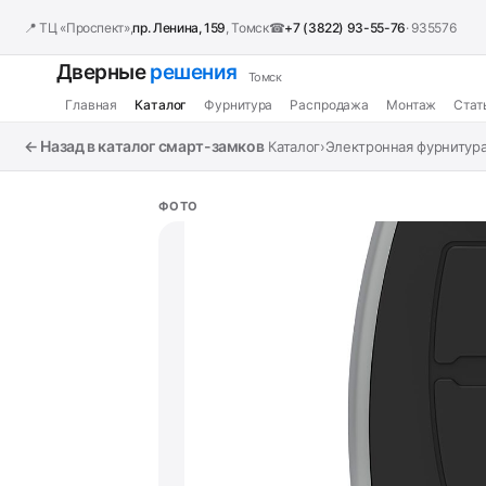
📍 ТЦ «Проспект»,
пр. Ленина, 159
, Томск
☎
+7 (3822) 93-55-76
· 935576
Дверные
решения
Томск
Главная
Каталог
Фурнитура
Распродажа
Монтаж
Стат
← Назад в каталог смарт-замков
Каталог
›
Электронная фурнитур
ФОТО