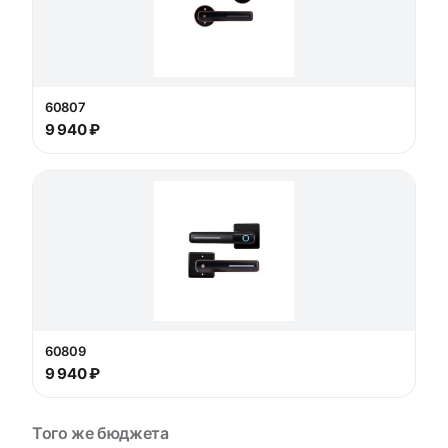
60807
9 940 ₽
60809
9 940 ₽
Того же бюджета