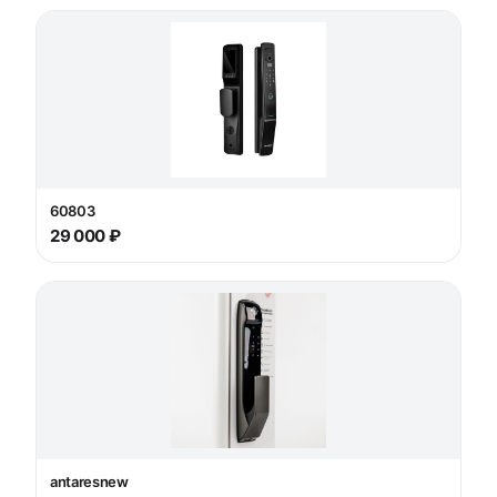
60803
29 000 ₽
antaresnew