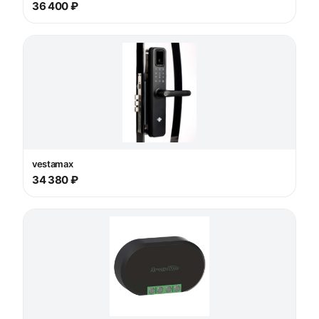
36 400 ₽
vestamax
34 380 ₽