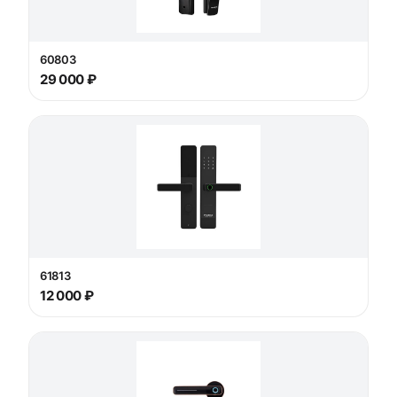
60803
29 000 ₽
61813
12 000 ₽