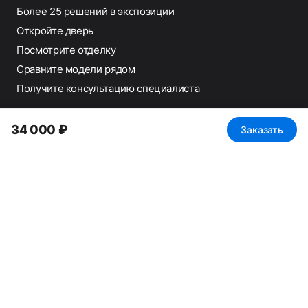
Более 25 решений в экспозиции
Откройте дверь
Посмотрите отделку
Сравните модели рядом
Получите консультацию специалиста
РЕЖИМ РАБОТЫ
34 000 ₽
Заказать
Понедельник
— выходной
Вт–Пт
11:00–20:00
Сб–Вс
11:00–19:00
Работаем с физическими лицами
Работаем с юридическими лицами
НДС 22%
Построить маршрут
Записаться на консультацию
Вызвать замерщика