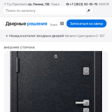
📍 ТЦ «Проспект»,
пр. Ленина, 159
, Томск
☎
+7 (3822) 93-55-76
· 935576
🔎
Дверные
решения
Записаться на замер
Томск
← Назад в каталог входных дверей
Каталог
›
Центурион
›
C-107
ВНЕШНЯЯ СТОРОНА