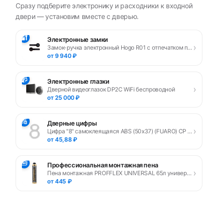
Сразу подберите электронику и расходники к входной
двери — установим вместе с дверью.
🔐
Электронные замки
›
Замок-ручка электронный Hogo R01 с отпечатком пальца, черный
от 9 940 ₽
📹
Электронные глазки
›
Дверной видеоглазок DP2C WiFi беспроводной
от 25 000 ₽
🔢
Дверные цифры
›
Цифра "8" самоклеящаяся ABS (50х37) (FUARO) CP хром
от 45,88 ₽
🧰
Профессиональная монтажная пена
›
Пена монтажная PROFFLEX UNIVERSAL 65л универсальная
от 445 ₽