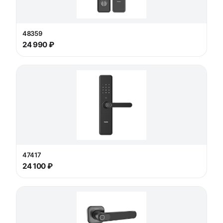
48359
24 990 ₽
47417
24 100 ₽