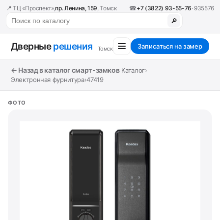
📍 ТЦ «Проспект»,
пр. Ленина, 159
, Томск
☎
+7 (3822) 93-55-76
· 935576
🔎
Дверные
решения
Записаться на замер
Томск
← Назад в каталог смарт-замков
Каталог
›
Электронная фурнитура
›
47419
ФОТО