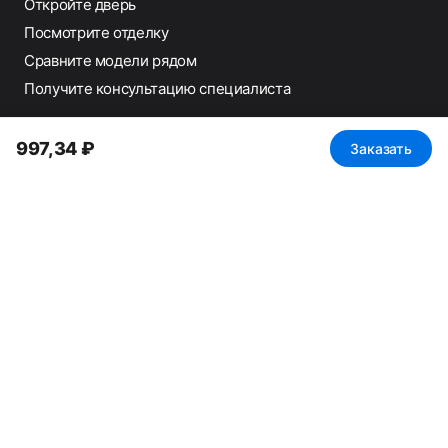
Откройте дверь
Посмотрите отделку
Сравните модели рядом
Получите консультацию специалиста
РЕЖИМ РАБОТЫ
997,34 ₽
Заказать
Понедельник
— выходной
Вт–Пт
11:00–20:00
Сб–Вс
11:00–19:00
Работаем с физическими лицами
Работаем с юридическими лицами
НДС 22%
Построить маршрут
Записаться на консультацию
Вызвать замерщика