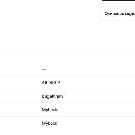
Описание мод
—
46 950 ₽
bugattinew
MyLock
MyLock