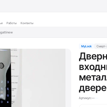
ьи
Работы
Контакты
gattinew
MyLock
Смарт-
Дверн
вход
метал
двере
Артикул:
—