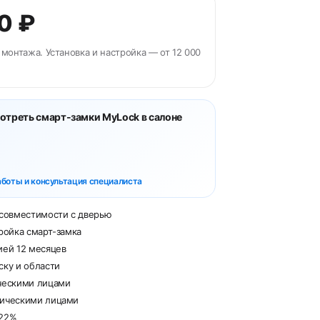
0 ₽
 монтажа. Установка и настройка — от 12 000
треть смарт-замки MyLock в салоне
боты и консультация специалиста
 совместимости с дверью
ройка смарт-замка
ией 12 месяцев
ску и области
ческими лицами
дическими лицами
 22%