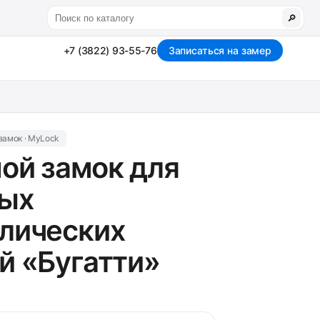
🔎
+7 (3822) 93-55-76
Записаться на замер
замок · MyLock
ой замок для
ных
лических
й «Бугатти»