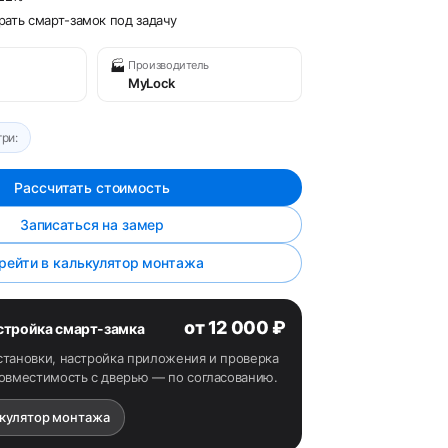
ать смарт-замок под задачу
🏭
Производитель
MyLock
ри:
Рассчитать стоимость
Записаться на замер
рейти в калькулятор монтажа
от 12 000 ₽
астройка смарт-замка
становки, настройка приложения и проверка
Совместимость с дверью — по согласованию.
ькулятор монтажа