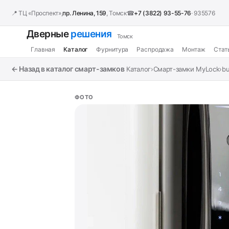
📍 ТЦ «Проспект»,
пр. Ленина, 159
, Томск
☎
+7 (3822) 93-55-76
· 935576
Дверные
решения
Томск
Главная
Каталог
Фурнитура
Распродажа
Монтаж
Стат
← Назад в каталог смарт-замков
Каталог
›
Смарт-замки MyLock
›
bu
ФОТО