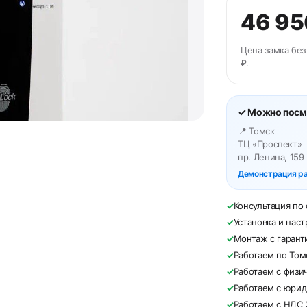
46 95
Цена замка без
₽.
✓ Можно посмо
📍 Томск
ТЦ «Проспект»
пр. Ленина, 159
Демонстрация ра
✓
Консультация по
✓
Установка и наст
✓
Монтаж с гарант
✓
Работаем по Том
✓
Работаем с физи
✓
Работаем с юри
✓
Работаем с НДС