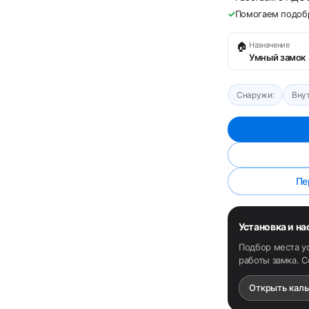
✓
Помогаем подобр
🏠
Назначение
Умный замок
Снаружи:
Внут
Пе
Установка и н
Подбор места у
работы замка. 
Открыть кал