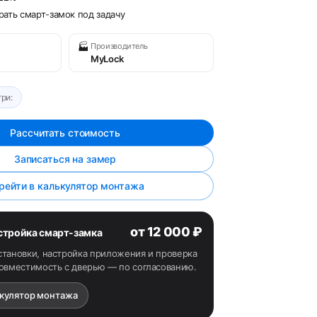
ать смарт-замок под задачу
🏭
Производитель
MyLock
ри:
Рассчитать стоимость
Записаться на замер
рейти в калькулятор монтажа
от 12 000 ₽
астройка смарт-замка
становки, настройка приложения и проверка
Совместимость с дверью — по согласованию.
ькулятор монтажа