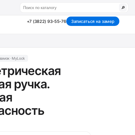
🔎
+7 (3822) 93-55-76
Записаться на замер
замок · MyLock
трическая
ая ручка.
ая
асность