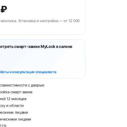
 ₽
 монтажа. Установка и настройка — от 12 000
треть смарт-замки MyLock в салоне
боты и консультация специалиста
 совместимости с дверью
ройка смарт-замка
ией 12 месяцев
ску и области
ческими лицами
дическими лицами
 22%