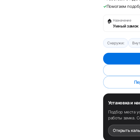
✓
Помогаем подобр
🏠
Назначение
Умный замок
Снаружи:
Внут
Пе
Установка и н
Подбор места у
работы замка. 
Открыть кал