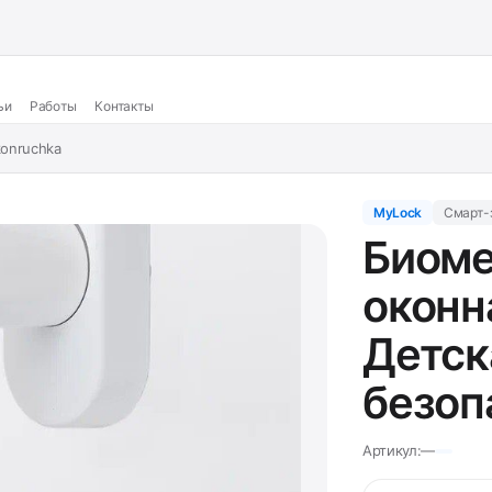
ьи
Работы
Контакты
onruchka
MyLock
Смарт-
Биоме
оконн
Детск
безоп
Артикул:
—