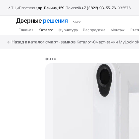
📍 ТЦ «Проспект»,
пр. Ленина, 159
, Томск
☎
+7 (3822) 93-55-76
· 935576
Дверные
решения
Томск
Главная
Каталог
Фурнитура
Распродажа
Монтаж
Стат
← Назад в каталог смарт-замков
Каталог
›
Смарт-замки MyLock
›
ok
ФОТО