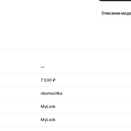
Описание мод
—
7 030 ₽
okonruchka
MyLock
MyLock