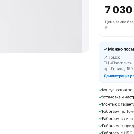
7 030
Цена замка без
₽.
✓ Можно посмо
📍 Томск
ТЦ «Проспект»
пр. Ленина, 159
Демонстрация ра
✓
Консультация по
✓
Установка и наст
✓
Монтаж с гарант
✓
Работаем по Том
✓
Работаем с физи
✓
Работаем с юри
✓
Работаем с НДС