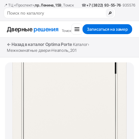
📍 ТЦ «Проспект»,
пр. Ленина, 159
, Томск
☎
+7 (3822) 93-55-76
· 935576
🔎
Дверные
решения
Записаться на замер
Томск
← Назад в каталог Optima Porte
Каталог
›
Межкомнатные двери
›
Неаполь_201