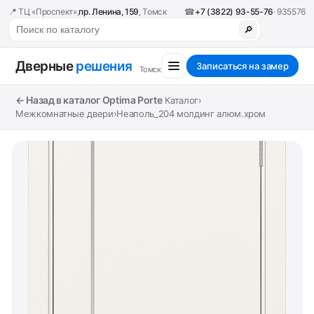
📍 ТЦ «Проспект»,
пр. Ленина, 159
, Томск
☎
+7 (3822) 93-55-76
· 935576
🔎
Дверные
решения
Записаться на замер
Томск
← Назад в каталог Optima Porte
Каталог
›
Межкомнатные двери
›
Неаполь_204 молдинг алюм.хром