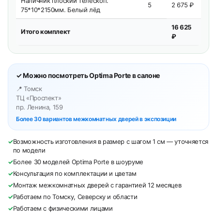
Наличник плоский телескоп.
5
2 675 ₽
75*10*2150мм. Белый лёд
16 625
Итого комплект
₽
✓ Можно посмотреть Optima Porte в салоне
📍 Томск
ТЦ «Проспект»
пр. Ленина, 159
Более 30 вариантов межкомнатных дверей в экспозиции
✓
Возможность изготовления в размер с шагом 1 см — уточняется
по модели
✓
Более 30 моделей Optima Porte в шоуруме
✓
Консультация по комплектации и цветам
✓
Монтаж межкомнатных дверей с гарантией 12 месяцев
✓
Работаем по Томску, Северску и области
✓
Работаем с физическими лицами