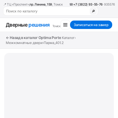
📍 ТЦ «Проспект»,
пр. Ленина, 159
, Томск
☎
+7 (3822) 93-55-76
· 935576
🔎
Дверные
решения
Записаться на замер
Томск
← Назад в каталог Optima Porte
Каталог
›
Межкомнатные двери
›
Парма_401.2